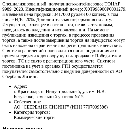
Специализированный, полуприцеп-контейнеровоз ТОНАР
9989, 2023, Идентификационный номер: X0T998900P0001279.
Начальная цена продажи: 3417000 рублей 00 копеек, в том
числе НДС 20%. Дополнительная информация по лоту:
Имущество, входящее в состав лота, не является новым,
находилось во владении и использовании. На момент
публикации извещения о торгах, в процессе проведения
торгов, а также после завершения торгов на имущество могут
быть наложены ограничения на регистрационные действия.
Снятие ограничений производится после подписания акта
приема-передачи к договору купли-продажи с Победителем
торгов. ТС не снято с регистрационного учета. Снятие и
постановка на учет в органах ГТН осуществляется
покупателем самостоятельно с выдачей доверенности от АО
Сбербанк Лизинг.
Адрес:
г. Краснодар, п. Индустриальный, ул. им. И.В.
Безуленко, земельный участок №15
Собственник:
АО "СБЕРБАНК ЛИЗИНГ" (ИНН 7707009586)
Категория торгов:
Коммерческие торги
История торгов